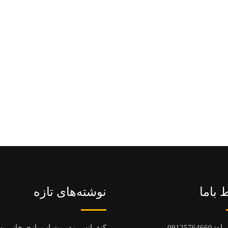
ط باما
نوشته‌های تازه
راه:
9125764660
0
کنفرانس مدیریت اب بازچرخانی پ