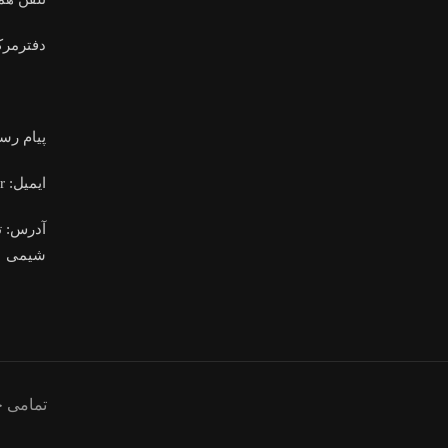
دفترمرک
پیام رس
ایمیل: info@karizanshimi.ir
آدرس: ت
شیمی
تمامی 