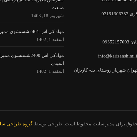
صنعت
زی:
02191306382
شهریور 18, 1403
مواد کی اس 2401شستشوی ممبران قلیا
اسفند 1, 1402
ان:
9352157003
0
موادکی اس 2400شستشوی ممب
اسیدی
هران شهریار روستای یقه کاریزان
اسفند 1, 1402
حقوق برای مدیر سایت محفوظ است. طراحی توسط
گروه طراحی سای