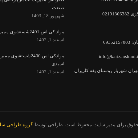
صنعت
زی:
02191306382
شهریور 18, 1403
مواد کی اس 2401شستشوی ممبران قلیا
اسفند 1, 1402
ان:
9352157003
0
موادکی اس 2400شستشوی ممب
اسیدی
هران شهریار روستای یقه کاریزان
اسفند 1, 1402
حقوق برای مدیر سایت محفوظ است. طراحی توسط
گروه طراحی سای